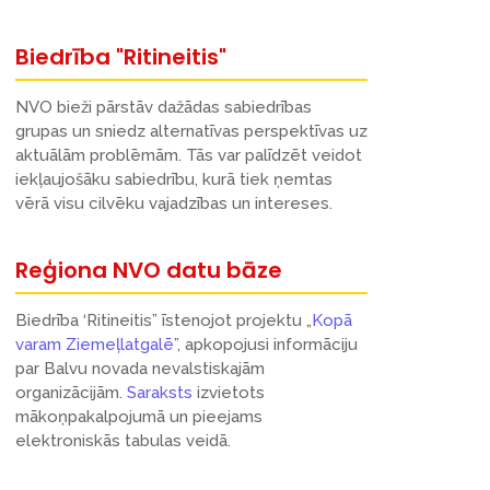
Biedrība "Ritineitis"
NVO bieži pārstāv dažādas sabiedrības
grupas un sniedz alternatīvas perspektīvas uz
aktuālām problēmām. Tās var palīdzēt veidot
iekļaujošāku sabiedrību, kurā tiek ņemtas
vērā visu cilvēku vajadzības un intereses.
Reģiona NVO datu bāze
Biedrība ‘Ritineitis” īstenojot projektu „
Kopā
varam Ziemeļlatgalē
”, apkopojusi informāciju
par Balvu novada nevalstiskajām
organizācijām.
Saraksts
izvietots
mākoņpakalpojumā un pieejams
elektroniskās tabulas veidā.