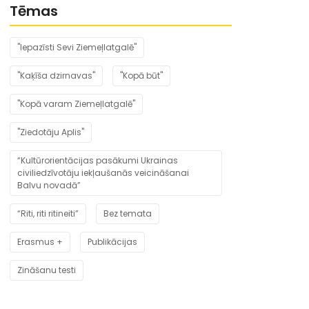
Tēmas
"Iepazīsti Sevi Ziemeļlatgalē"
"Kaķīša dzirnavas"
"Kopā būt"
"Kopā varam Ziemeļlatgalē"
"Ziedotāju Aplis"
“Kultūrorientācijas pasākumi Ukrainas
civiliedzīvotāju iekļaušanās veicināšanai
Balvu novadā”
“Riti, riti ritineiti”
Bez temata
Erasmus +
Publikācijas
Zināšanu testi