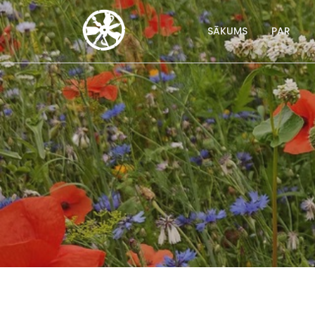
SĀKUMS
PAR