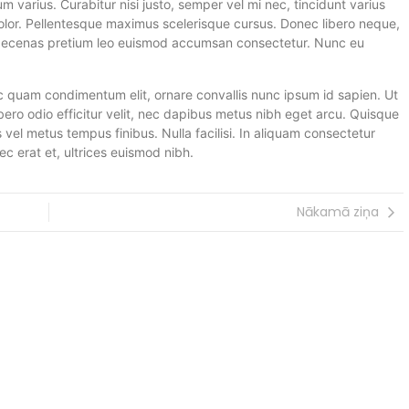
m varius. Curabitur nisi justo, semper vel mi nec, tincidunt varius
dolor. Pellentesque maximus scelerisque cursus. Donec libero neque,
aecenas pretium leo euismod accumsan consectetur. Nunc eu
 quam condimentum elit, ornare convallis nunc ipsum id sapien. Ut
ro odio efficitur velit, nec dapibus metus nibh eget arcu. Quisque
us vel metus tempus finibus. Nulla facilisi. In aliquam consectetur
c erat et, ultrices euismod nibh.
Nākamā ziņa