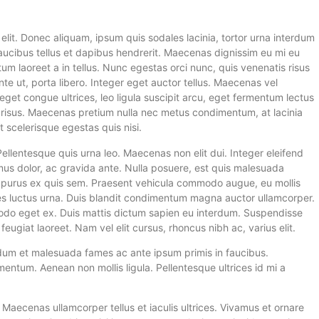
elit. Donec aliquam, ipsum quis sodales lacinia, tortor urna interdum
aucibus tellus et dapibus hendrerit. Maecenas dignissim eu mi eu
 laoreet a in tellus. Nunc egestas orci nunc, quis venenatis risus
 ante ut, porta libero. Integer eget auctor tellus. Maecenas vel
l eget congue ultrices, leo ligula suscipit arcu, eget fermentum lectus
us risus. Maecenas pretium nulla nec metus condimentum, at lacinia
t scelerisque egestas quis nisi.
Pellentesque quis urna leo. Maecenas non elit dui. Integer eleifend
mus dolor, ac gravida ante. Nulla posuere, est quis malesuada
fend purus ex quis sem. Praesent vehicula commodo augue, eu mollis
es luctus urna. Duis blandit condimentum magna auctor ullamcorper.
mmodo eget ex. Duis mattis dictum sapien eu interdum. Suspendisse
ugiat laoreet. Nam vel elit cursus, rhoncus nibh ac, varius elit.
erdum et malesuada fames ac ante ipsum primis in faucibus.
mentum. Aenean non mollis ligula. Pellentesque ultrices id mi a
. Maecenas ullamcorper tellus et iaculis ultrices. Vivamus et ornare