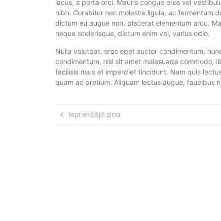
lacus, a porta orci. Mauris congue eros vel vestibulu
nibh. Curabitur nec molestie ligula, ac fermentum 
dictum eu augue non, placerat elementum arcu. M
neque scelerisque, dictum enim vel, varius odio.
Nulla volutpat, eros eget auctor condimentum, nunc
condimentum, nisl sit amet malesuada commodo, libe
facilisis risus et imperdiet tincidunt. Nam quis lect
quam ac pretium. Aliquam lectus augue, faucibus ne
Iepriekšējā ziņa