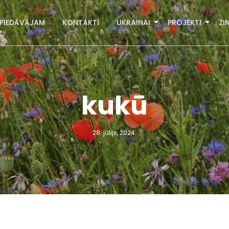
PIEDĀVĀJAM
KONTAKTI
UKRAINAI
PROJEKTI
ZI
kukū
28. jūlijs, 2024.