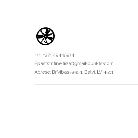
Tel: +371 29445914
Epasts: ritineitis(at)gmail(punkts)com
Adrese: Brīvības 59a-1, Balvi, LV-4501