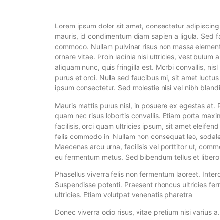
Lorem ipsum dolor sit amet, consectetur adipiscing 
mauris, id condimentum diam sapien a ligula. Sed f
commodo. Nullam pulvinar risus non massa elementum
ornare vitae. Proin lacinia nisi ultricies, vestibulum
aliquam nunc, quis fringilla est. Morbi convallis, nis
purus et orci. Nulla sed faucibus mi, sit amet luct
ipsum consectetur. Sed molestie nisi vel nibh blandi
Mauris mattis purus nisl, in posuere ex egestas at. 
quam nec risus lobortis convallis. Etiam porta maxi
facilisis, orci quam ultricies ipsum, sit amet elei
felis commodo in. Nullam non consequat leo, sodal
Maecenas arcu urna, facilisis vel porttitor ut, co
eu fermentum metus. Sed bibendum tellus et libero fe
Phasellus viverra felis non fermentum laoreet. Int
Suspendisse potenti. Praesent rhoncus ultricies fer
ultricies. Etiam volutpat venenatis pharetra.
Donec viverra odio risus, vitae pretium nisi varius a