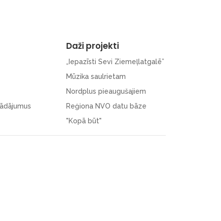
Daži projekti
„Iepazīsti Sevi Ziemeļlatgalē”
Mūzika saulrietam
Nordplus pieaugušajiem
rādājumus
Reģiona NVO datu bāze
"Kopā būt"