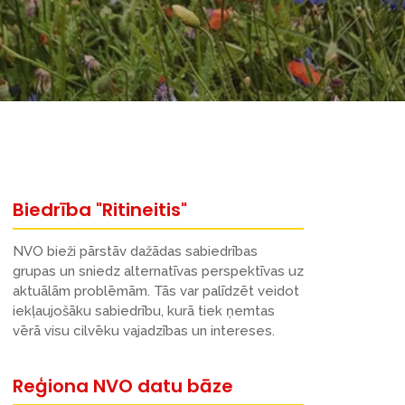
Biedrība "Ritineitis"
NVO bieži pārstāv dažādas sabiedrības
grupas un sniedz alternatīvas perspektīvas uz
aktuālām problēmām. Tās var palīdzēt veidot
iekļaujošāku sabiedrību, kurā tiek ņemtas
vērā visu cilvēku vajadzības un intereses.
Reģiona NVO datu bāze