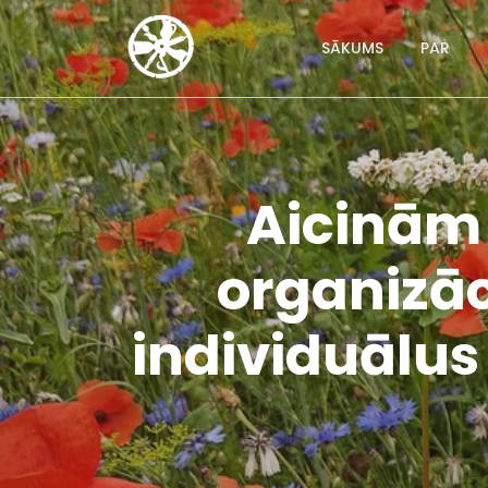
SĀKUMS
PAR
Aicinām
organizāc
individuālus 