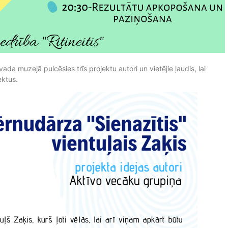
a muzejā pulcēsies trīs projektu autori un vietējie ļaudis, lai
ektus.