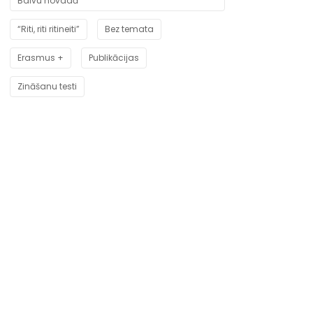
Balvu novadā”
“Riti, riti ritineiti”
Bez temata
Erasmus +
Publikācijas
Zināšanu testi