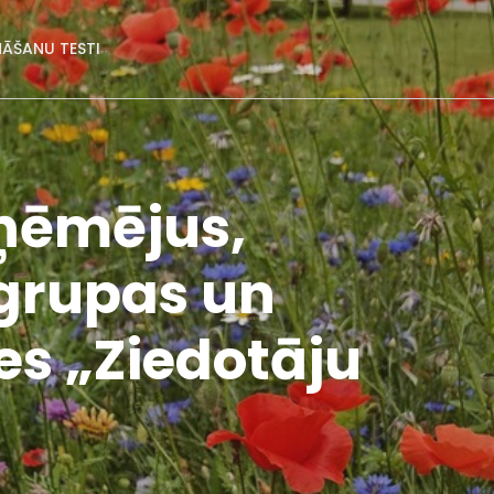
NĀŠANU TESTI
ņēmējus,
 grupas un
ies „Ziedotāju