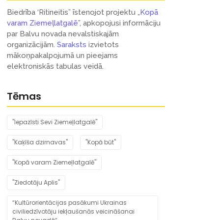
Biedrība ‘Ritineitis” īstenojot projektu „
Kopā
varam Ziemeļlatgalē
”, apkopojusi informāciju
par Balvu novada nevalstiskajām
organizācijām.
Saraksts
izvietots
mākoņpakalpojumā un pieejams
elektroniskās tabulas veidā.
Tēmas
"Iepazīsti Sevi Ziemeļlatgalē"
"Kaķīša dzirnavas"
"Kopā būt"
"Kopā varam Ziemeļlatgalē"
"Ziedotāju Aplis"
“Kultūrorientācijas pasākumi Ukrainas
civiliedzīvotāju iekļaušanās veicināšanai