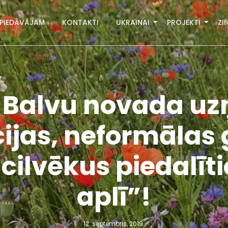
PIEDĀVĀJAM
KONTAKTI
UKRAINAI
PROJEKTI
ZI
 Balvu novada uz
ijas, neformālas
cilvēkus piedalīt
aplī”!
12. septembris, 2019.