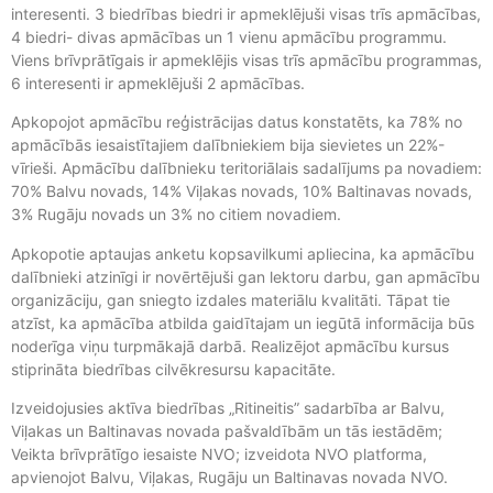
interesenti. 3 biedrības biedri ir apmeklējuši visas trīs apmācības,
4 biedri- divas apmācības un 1 vienu apmācību programmu.
Viens brīvprātīgais ir apmeklējis visas trīs apmācību programmas,
6 interesenti ir apmeklējuši 2 apmācības.
Apkopojot apmācību reģistrācijas datus konstatēts, ka 78% no
apmācībās iesaistītajiem dalībniekiem bija sievietes un 22%-
vīrieši. Apmācību dalībnieku teritoriālais sadalījums pa novadiem:
70% Balvu novads, 14% Viļakas novads, 10% Baltinavas novads,
3% Rugāju novads un 3% no citiem novadiem.
Apkopotie aptaujas anketu kopsavilkumi apliecina, ka apmācību
dalībnieki atzinīgi ir novērtējuši gan lektoru darbu, gan apmācību
organizāciju, gan sniegto izdales materiālu kvalitāti. Tāpat tie
atzīst, ka apmācība atbilda gaidītajam un iegūtā informācija būs
noderīga viņu turpmākajā darbā. Realizējot apmācību kursus
stiprināta biedrības cilvēkresursu kapacitāte.
Izveidojusies aktīva biedrības „Ritineitis” sadarbība ar Balvu,
Viļakas un Baltinavas novada pašvaldībām un tās iestādēm;
Veikta brīvprātīgo iesaiste NVO; izveidota NVO platforma,
apvienojot Balvu, Viļakas, Rugāju un Baltinavas novada NVO.