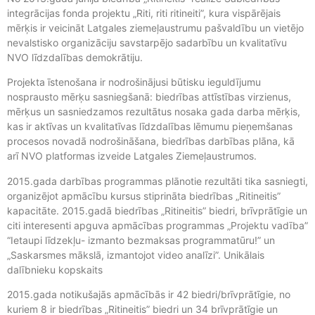
integrācijas fonda projektu „Riti, riti ritineiti”, kura vispārējais
mērķis ir veicināt Latgales ziemeļaustrumu pašvaldību un vietējo
nevalstisko organizāciju savstarpējo sadarbību un kvalitatīvu
NVO līdzdalības demokrātiju.
Projekta īstenošana ir nodrošinājusi būtisku ieguldījumu
nosprausto mērķu sasniegšanā: biedrības attīstības virzienus,
mērķus un sasniedzamos rezultātus nosaka gada darba mērķis,
kas ir aktīvas un kvalitatīvas līdzdalības lēmumu pieņemšanas
procesos novadā nodrošināšana, biedrības darbības plāna, kā
arī NVO platformas izveide Latgales Ziemeļaustrumos.
2015.gada darbības programmas plānotie rezultāti tika sasniegti,
organizējot apmācību kursus stiprināta biedrības „Ritineitis”
kapacitāte. 2015.gadā biedrības „Ritineitis” biedri, brīvprātīgie un
citi interesenti apguva apmācības programmas „Projektu vadība”
“Ietaupi līdzekļu- izmanto bezmaksas programmatūru!” un
„Saskarsmes mākslā, izmantojot video analīzi”. Unikālais
dalībnieku kopskaits
2015.gada notikušajās apmācībās ir 42 biedri/brīvprātīgie, no
kuriem 8 ir biedrības „Ritineitis” biedri un 34 brīvprātīgie un