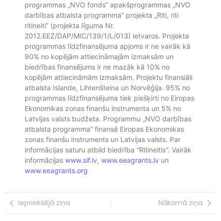
programmas „NVO fonds” apakšprogrammas „NVO
darbības atbalsta programma” projekta „Riti, riti
ritineiti” (projekta līguma Nr.
2012.EEZ/DAP/MIC/139/1/L/013) ietvaros. Projekta
programmas līdzfinansējuma apjoms ir ne vairāk kā
90% no kopējām attiecināmajām izmaksām un
biedrības finansējums ir ne mazāk kā 10% no
kopējām attiecināmām izmaksām. Projektu finansiāli
atbalsta Islande, Lihtenšteina un Norvēģija. 95% no
programmas līdzfinansējuma tiek piešķirti no Eiropas
Ekonomikas zonas finanšu instrumenta un 5% no
Latvijas valsts budžeta. Programmu „NVO darbības
atbalsta programma” finansē Eiropas Ekonomikas
zonas finanšu instruments un Latvijas valsts. Par
informācijas saturu atbild biedrība “Ritineitis”. Vairāk
informācijas
www.sif.lv
,
www.eeagrants.lv
un
www.eeagrants.org
Iepriekšējā ziņa
Nākamā ziņa