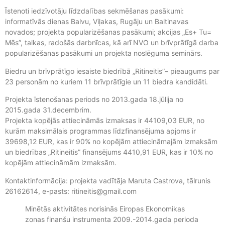
Īstenoti iedzīvotāju līdzdalības sekmēšanas pasākumi:
informatīvās dienas Balvu, Viļakas, Rugāju un Baltinavas
novados; projekta popularizēšanas pasākumi; akcijas „Es+ Tu=
Mēs”, talkas, radošās darbnīcas, kā arī NVO un brīvprātīgā darba
popularizēšanas pasākumi un projekta noslēguma seminārs.
Biedru un brīvprātīgo iesaiste biedrībā „Ritineitis”– pieaugums par
23 personām no kuriem 11 brīvprātīgie un 11 biedra kandidāti.
Projekta īstenošanas periods no 2013.gada 18.jūlija no
2015.gada 31.decembrim.
Projekta kopējās attiecināmās izmaksas ir 44109,03 EUR, no
kurām maksimālais programmas līdzfinansējuma apjoms ir
39698,12 EUR, kas ir 90% no kopējām attiecināmajām izmaksām
un biedrības „Ritineitis” finansējums 4410,91 EUR, kas ir 10% no
kopējām attiecināmām izmaksām.
Kontaktinformācija: projekta vadītāja Maruta Castrova, tālrunis
26162614, e-pasts: ritineitis@gmail.com
Minētās aktivitātes norisinās Eiropas Ekonomikas
zonas finanšu instrumenta 2009.-2014.gada perioda