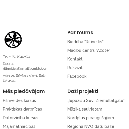
Par mums
Biedrība "Ritineitis"
Mācību centrs "Azote"
Tel: +371 29445914
Kontakti
Epasts:
Rekvizīti
ritineitis(at)gmail(punkts)com
Adrese: Brīvības 59a-1, Balvi,
Facebook
LV-4501
Mēs piedāvājam
Daži projekti
Pilnveides kursus
„Iepazīsti Sevi Ziemeļlatgalē”
Praktiskas darbnīcas
Mūzika saulrietam
Datorzinību kursus
Nordplus pieaugušajiem
Mājamatniecības
Reģiona NVO datu bāze