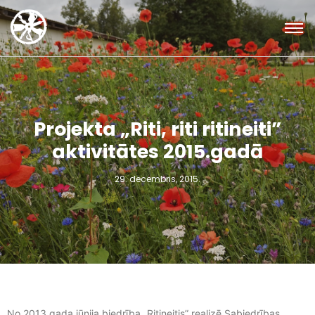
Projekta „Riti, riti ritineiti”
aktivitātes 2015.gadā
29. decembris, 2015.
No 2013.gada jūnija biedrība „Ritineitis” realizē Sabiedrības