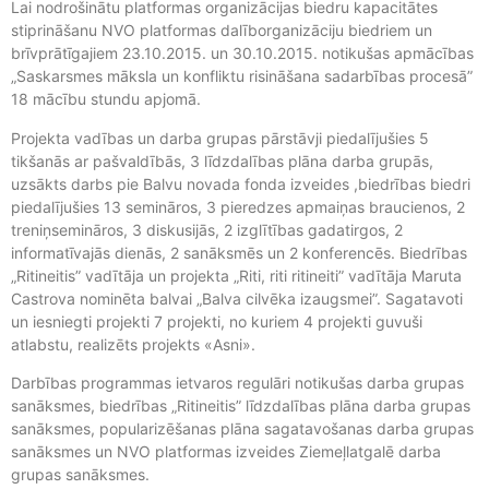
Lai nodrošinātu platformas organizācijas biedru kapacitātes
stiprināšanu NVO platformas dalīborganizāciju biedriem un
brīvprātīgajiem 23.10.2015. un 30.10.2015. notikušas apmācības
„Saskarsmes māksla un konfliktu risināšana sadarbības procesā”
18 mācību stundu apjomā.
Projekta vadības un darba grupas pārstāvji piedalījušies 5
tikšanās ar pašvaldībās, 3 līdzdalības plāna darba grupās,
uzsākts darbs pie Balvu novada fonda izveides ,biedrības biedri
piedalījušies 13 semināros, 3 pieredzes apmaiņas braucienos, 2
treniņsemināros, 3 diskusijās, 2 izglītības gadatirgos, 2
informatīvajās dienās, 2 sanāksmēs un 2 konferencēs. Biedrības
„Ritineitis” vadītāja un projekta „Riti, riti ritineiti” vadītāja Maruta
Castrova nominēta balvai „Balva cilvēka izaugsmei”. Sagatavoti
un iesniegti projekti 7 projekti, no kuriem 4 projekti guvuši
atlabstu, realizēts projekts «Asni».
Darbības programmas ietvaros regulāri notikušas darba grupas
sanāksmes, biedrības „Ritineitis” līdzdalības plāna darba grupas
sanāksmes, popularizēšanas plāna sagatavošanas darba grupas
sanāksmes un NVO platformas izveides Ziemeļlatgalē darba
grupas sanāksmes.